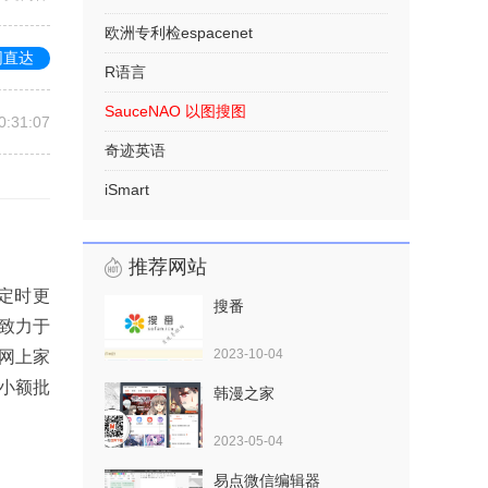
欧洲专利检espacenet
网直达
R语言
SauceNAO 以图搜图
0:31:07
奇迹英语
iSmart
推荐网站
定时更
搜番
致力于
2023-10-04
网上家
装小额批
韩漫之家
2023-05-04
易点微信编辑器