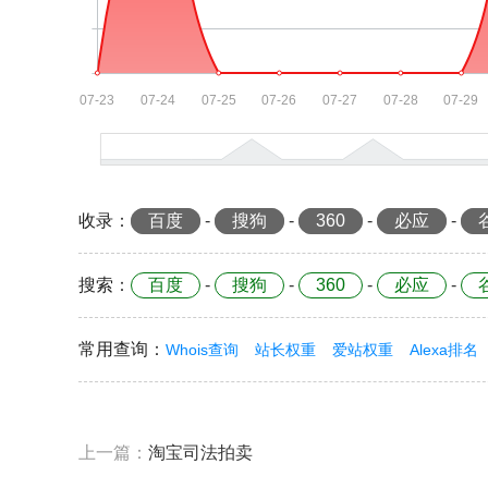
收录
：
百度
-
搜狗
-
360
-
必应
-
搜索
：
百度
-
搜狗
-
360
-
必应
-
常用查询
：
Whois查询
站长权重
爱站权重
Alexa排名
上一篇：
淘宝司法拍卖