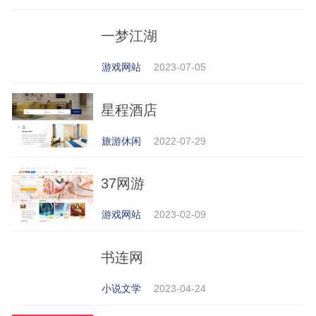
一梦江湖
游戏网站
2023-07-05
星程酒店
旅游休闲
2022-07-29
37网游
游戏网站
2023-02-09
书连网
小说文学
2023-04-24