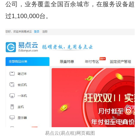
公司，业务覆盖全国百余城市，在服务设备超
过1,100,000台。
易点云(易点租)网页截图