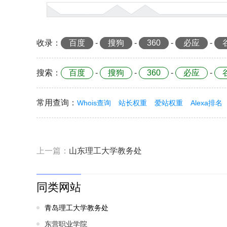
收录
：
百度
-
搜狗
-
360
-
必应
-
搜索
：
百度
-
搜狗
-
360
-
必应
-
常用查询
：
Whois查询
站长权重
爱站权重
Alexa排名
上一篇：
山东理工大学教务处
同类网站
青岛理工大学教务处
东营职业学院