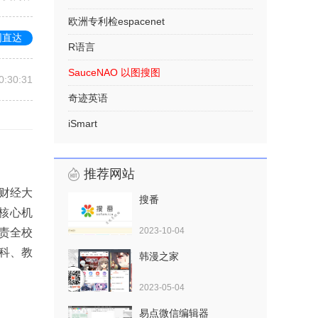
欧洲专利检espacenet
网直达
R语言
SauceNAO 以图搜图
0:30:31
奇迹英语
iSmart
推荐网站
财经大
搜番
核心机
2023-10-04
责全校
科、教
韩漫之家
2023-05-04
易点微信编辑器