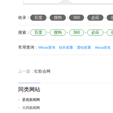
收录
：
百度
-
搜狗
-
360
-
必应
-
搜索
：
百度
-
搜狗
-
360
-
必应
-
常用查询
：
Whois查询
站长权重
爱站权重
Alexa排名
上一篇：
红歌会网
同类网站
娄底新闻网
大同新闻网