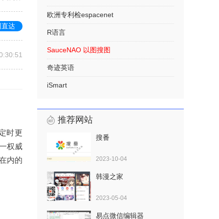
欧洲专利检espacenet
网直达
R语言
SauceNAO 以图搜图
0:30:51
奇迹英语
iSmart
推荐网站
定时更
搜番
一权威
2023-10-04
在内的
韩漫之家
2023-05-04
易点微信编辑器