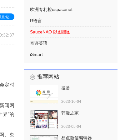
欧洲专利检espacenet
网直达
R语言
SauceNAO 以图搜图
0:32:37
奇迹英语
iSmart
推荐网站
会定时
搜番
2023-10-04
新闻网
韩漫之家
界”的
2023-05-04
网、央
易点微信编辑器