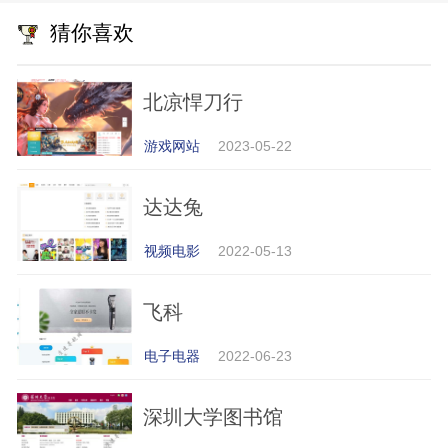
猜你喜欢
北凉悍刀行
游戏网站
2023-05-22
达达兔
视频电影
2022-05-13
飞科
电子电器
2022-06-23
深圳大学图书馆