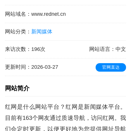
网站域名
：
www.rednet.cn
网站分类
：
新闻媒体
来访次数
：
196次
网站语言
：中文
更新时间
：2026-03-27
官网直达
网站简介
红网是什么网站平台？红网是新闻媒体平台。
目前有163个网友通过质速导航，访问红网。我
们会定时更新，以便更好地为您提供网址导航