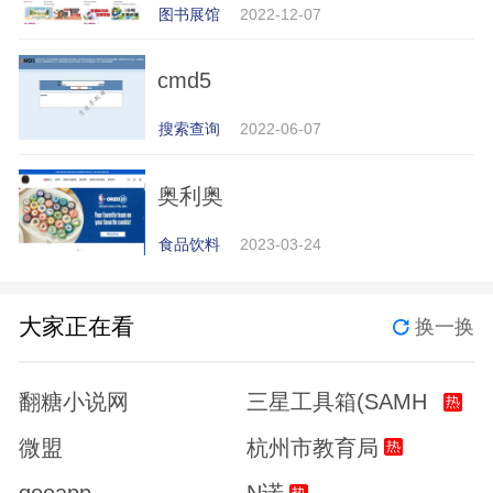
图书展馆
2022-12-07
cmd5
搜索查询
2022-06-07
奥利奥
食品饮料
2023-03-24
大家正在看
换一换
翻糖小说网
三星工具箱(SAMH
ELPER)
微盟
杭州市教育局