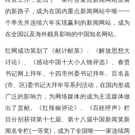
的新路子，成为在国内重点新闻网站中唯一一
个率先并连续六年实现赢利的新闻网站，成为
在全国以及海外颇具影响的中国知名网站。
红网成功策划了《献计献策》、《解放思想大
讨论》、《感动中国十大小人物评选》、春贤
书记网上拜年、十四市州委书记拜年、百名县
(市、区)委书记大拜年等系列活动，在国内形成
广泛的影响力，为网络媒体的成为主流媒体做
出了贡献。《红辣椒评论》、《百姓呼声》栏
目分别获得第十七届、第十八届中国新闻奖新
闻名专栏(一等奖)，成为了全国唯一一家连续两