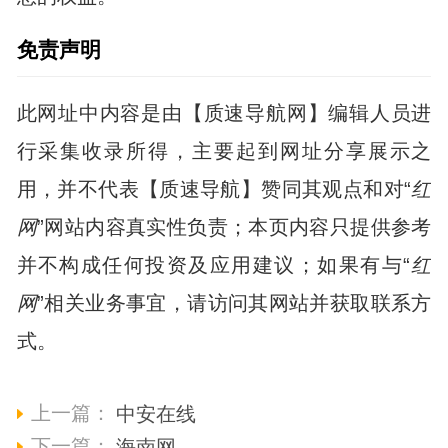
免责声明
此网址中内容是由【质速导航网】编辑人员进
行采集收录所得，主要起到网址分享展示之
用，并不代表【质速导航】赞同其观点和对“
红
网
”网站内容真实性负责；本页内容只提供参考
并不构成任何投资及应用建议；如果有与“
红
网
”相关业务事宜，请访问其网站并获取联系方
式。
上一篇：
中安在线
下一篇：
海南网