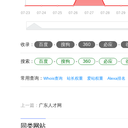
收录
：
百度
-
搜狗
-
360
-
必应
-
搜索
：
百度
-
搜狗
-
360
-
必应
-
常用查询
：
Whois查询
站长权重
爱站权重
Alexa排名
上一篇：
广东人才网
同类网站