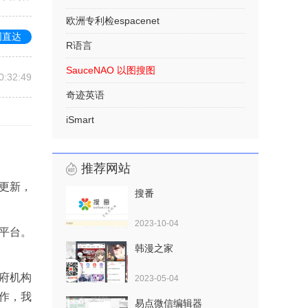
欧洲专利检espacenet
网直达
R语言
SauceNAO 以图搜图
0:32:49
奇迹英语
iSmart
推荐网站
更新，
搜番
2023-10-04
平台。
韩漫之家
府机构
2023-05-04
作，我
易点微信编辑器