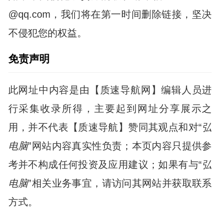
@qq.com，我们将在第一时间删除链接，坚决
不侵犯您的权益。
免责声明
此网址中内容是由【质速导航网】编辑人员进
行采集收录所得，主要起到网址分享展示之
用，并不代表【质速导航】赞同其观点和对“
弘
电脑
”网站内容真实性负责；本页内容只提供参
考并不构成任何投资及应用建议；如果有与“
弘
电脑
”相关业务事宜，请访问其网站并获取联系
方式。