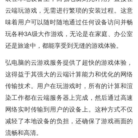
云端玩游戏，无需进行繁琐的安装过程。这意
味着用户可以随时随地通过任何设备访问并畅
玩各种3A级大作游戏，无论是在家庭、办公室
还是旅途中，都能享受到无缝的游戏体验。
弘电脑的云游戏服务提供了超快的游戏体验，
这得益于其强大的云端计算能力和优化的网络
传输技术。用户在玩游戏时，所有的计算和渲
染工作都在云端服务器上完成，然后通过高速
网络实时传输到用户的设备上。这种方式不仅
减轻了本地设备的负担，还确保了游戏画面的
流畅和高清。