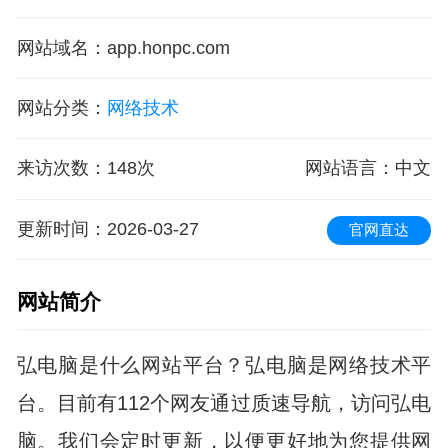
网站域名
：
app.honpc.com
网站分类
：
网络技术
来访次数
：
148次
网站语言
：中文
更新时间
：2026-03-27
官网直达
网站简介
弘电脑是什么网站平台？弘电脑是网络技术平
台。目前有112个网友通过质速导航，访问弘电
脑。我们会定时更新，以便更好地为您提供网