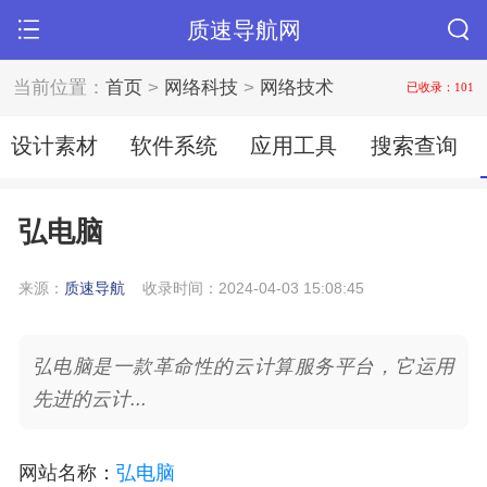
质速导航网
当前位置：
首页
>
网络科技
>
网络技术
已收录：101
设计素材
软件系统
应用工具
搜索查询
弘电脑
来源：
质速导航
收录时间：2024-04-03 15:08:45
弘电脑是一款革命性的云计算服务平台，它运用
先进的云计...
网站名称
：
弘电脑