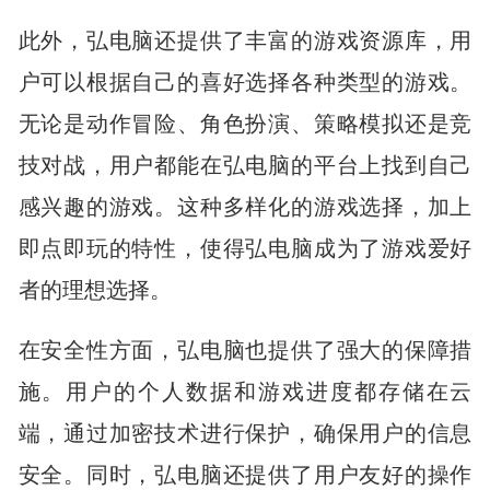
此外，弘电脑还提供了丰富的游戏资源库，用
户可以根据自己的喜好选择各种类型的游戏。
无论是动作冒险、角色扮演、策略模拟还是竞
技对战，用户都能在弘电脑的平台上找到自己
感兴趣的游戏。这种多样化的游戏选择，加上
即点即玩的特性，使得弘电脑成为了游戏爱好
者的理想选择。
在安全性方面，弘电脑也提供了强大的保障措
施。用户的个人数据和游戏进度都存储在云
端，通过加密技术进行保护，确保用户的信息
安全。同时，弘电脑还提供了用户友好的操作