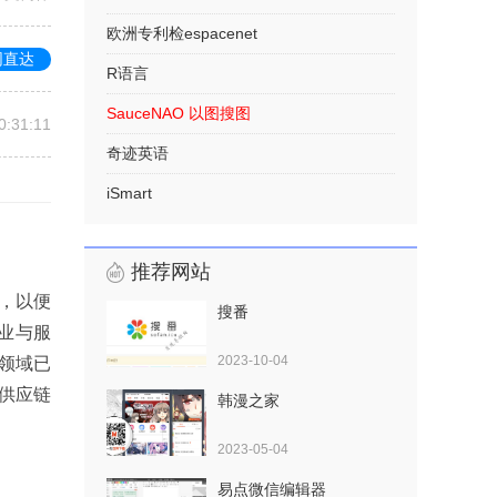
欧洲专利检espacenet
网直达
R语言
SauceNAO 以图搜图
0:31:11
奇迹英语
iSmart
推荐网站
，以便
搜番
企业与服
2023-10-04
领域已
供应链
韩漫之家
2023-05-04
易点微信编辑器