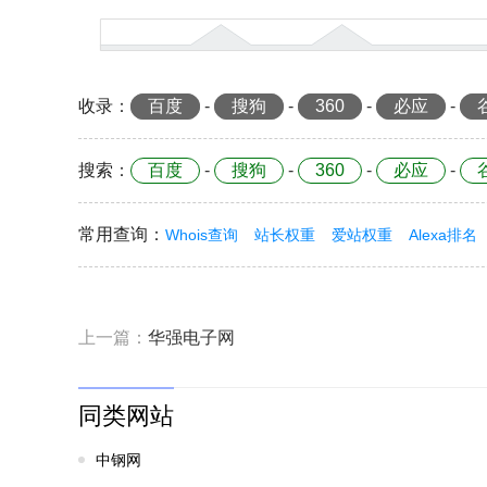
收录
：
百度
-
搜狗
-
360
-
必应
-
搜索
：
百度
-
搜狗
-
360
-
必应
-
常用查询
：
Whois查询
站长权重
爱站权重
Alexa排名
上一篇：
华强电子网
同类网站
中钢网