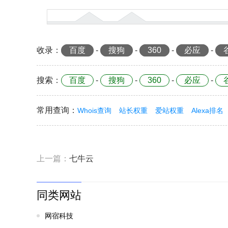
收录
：
百度
-
搜狗
-
360
-
必应
-
搜索
：
百度
-
搜狗
-
360
-
必应
-
常用查询
：
Whois查询
站长权重
爱站权重
Alexa排名
上一篇：
七牛云
同类网站
网宿科技