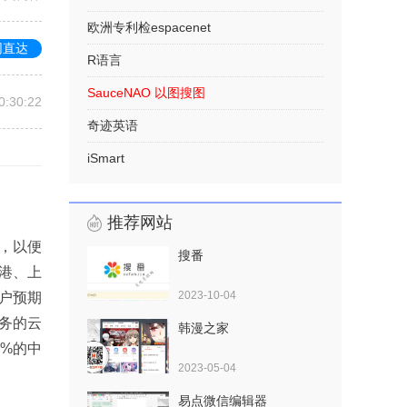
欧洲专利检espacenet
网直达
R语言
SauceNAO 以图搜图
0:30:22
奇迹英语
iSmart
推荐网站
，以便
搜番
港、上
2023-10-04
户预期
服务的云
韩漫之家
%的中
2023-05-04
易点微信编辑器